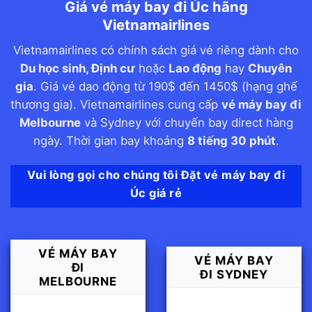
Giá vé máy bay đi Úc hãng
Vietnamairlines
Vietnamairlines có chính sách giá vé riêng dành cho
Du học sinh, Định cư
hoặc
Lao động
hay
Chuyên
gia
. Giá vé dao động từ 190$ đến 1450$ (hạng ghế
thương gia). Vietnamairlines cung cấp
vé máy bay đi
Melbourne
và Sydney với chuyến bay direct hàng
ngày. Thời gian bay khoảng
8 tiếng 30 phút
.
Vui lòng gọi cho chúng tôi Đặt vé máy bay đi
Úc giá rẻ
VÉ MÁY BAY
VÉ MÁY BAY
ĐI
ĐI SYDNEY
MELBOURNE