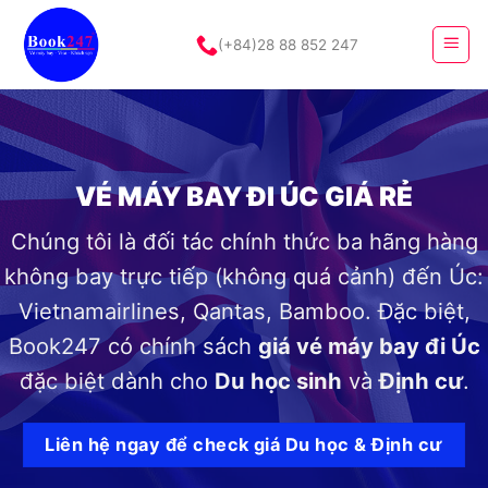
Skip
to
(+84)28 88 852 247
content
VÉ MÁY BAY ĐI ÚC GIÁ RẺ
Chúng tôi là đối tác chính thức ba hãng hàng
không bay trực tiếp (không quá cảnh) đến Úc:
Vietnamairlines, Qantas, Bamboo. Đặc biệt,
Book247 có chính sách
giá vé máy bay đi Úc
đặc biệt dành cho
Du học sinh
và
Định cư
.
Liên hệ ngay để check giá Du học & Định cư