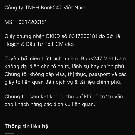
Công ty TNHH Book247 Việt Nam
MST: 0317200181
Giấy chứng nhận ĐKKD số 0317200181 do Sở Kế
Hoạch & Đầu Tư Tp.HCM cấp.
Tuyên bố miễn trừ trách nhiệm: Book247 Việt Nam
không đại diện cho tổ chức, lãnh sự hay chính phủ.
Chúng tôi không cấp visa, thị thực, passport và các
giấy tờ liên quan đến dịch vụ & tài liệu chính phủ.
Chúng tôi cam kết không thu phí khi hỗ trợ tư vấn
cho khách hàng các dịch vụ liên quan.
Thông tin liên hệ