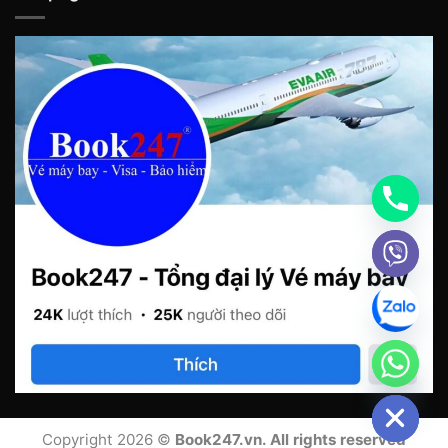
chaty
Hide
Copyright 2026 ©
Book247.vn. All rights reserved