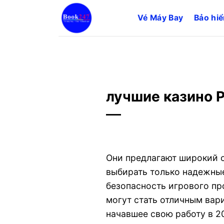
Skip
Vé Máy Bay
Bảo hi
to
content
лучшие казино 
Они предлагают широкий с
выбирать только надежные
безопасность игрового п
могут стать отличным вар
начавшее свою работу в 2