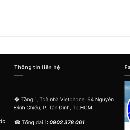
Thông tin liên hệ
F
❖ Tầng 1, Toà nhà Vietphone, 64 Nguyễn
Đình Chiểu, P. Tân Định, Tp.HCM
 do
☎ Tổng đài 1:
0902 378 061